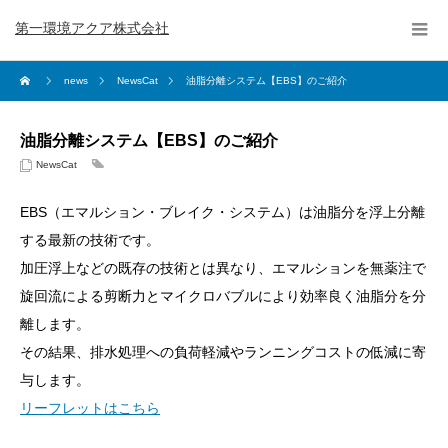
第一環境アクア株式会社
news
NewsCat
油脂分離システム【EBS】のご紹介
油脂分離システム【EBS】のご紹介
NewsCat
EBS（エマルション・ブレイク・システム）は油脂分を浮上分離
する最新の技術です。
加圧浮上などの既存の技術とは異なり、エマルションを無薬注で
旋回流による剪断力とマイクロバブルにより効率良く油脂分を分
離します。
その結果、排水処理への負荷軽減やランニングコストの低減に寄
与します。
リーフレットはこちら