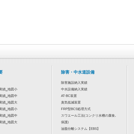
要
除害・中水道設備
除害施設納入実績
実績‗地図小
中水設備納入実績
実績‗地図中
AT-BC装置
実績‗地図大
臭気低減装置
実績‗地図小
FRP型BCS処理方式
実績‗地図中
スワエール工法(コンクリ水槽の腐食､
実績‗地図大
保護)
油脂分離システム【EBS】